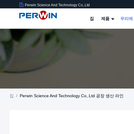
Perwin Science And Technology Co,.Ltd
집
제품
우리에
집
/
Perwin Science And Technology Co,.Ltd 공장 생산 라인