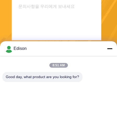
Edison
보내
8:51 AM
Good day, what product are you looking for?
Perwin Science And Technology Co,.Ltd
foreign.trade@perwin.net
86-18516347828