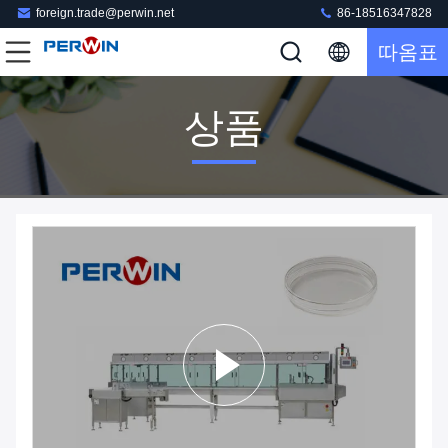
foreign.trade@perwin.net
86-18516347828
따옴표
상품