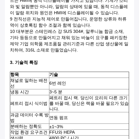
드는 HMI에 동적 디스플레이를 가지고 있습니다. 기계가 소리
와 빛 알람뿐만 아니라, 알람의 상태에 있을 때, 동적 디스플레
이 알람 위치와 원인은 HMI에 디스플레이될 수 있습니다.
9 전직선은 지능적 제어로 만들어집니다, 운영한 상류와 하류
역이 상호록킹 함수 조절과 함께 있습니다.
10 대부분은 스테인레스 강 SUS 304#, 알루니늄 합금 소재,
기타 등등으로 만들어지고 채워 있는 바늘이 요구를 패키징한
제약 기업 의학품 제조품질 관리기준과 다른 산업 생산물에 일
치하여, 316L 소재로 만들었습니다.
3. 기술적 특징
항목
기술
채널로 일하는 배전
6번 레인
선
냉동 시간
3~5 분
페트리 접시 랙. 당신이 요리의 다른 크기
페트리 접시 식이법
를 바꿀 때, 당신은 랙을 바꿀 필요가 있습
니다.
과금 데이터 수록 방
연동 펌프
법
분배하는 정확도
±1~3%
작업 환경 요구조건
FFU와 HEPA
생산력
4800 PC / 시간