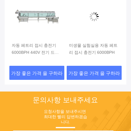
전
자동 페트리 접시 충전기
미생물 실험실용 자동 페트
자
전
6000BPH 440V 전기 드라
리 접시 충전기 6000BPH
5
이브
하라
가장 좋은 가격 을 구하라
가장 좋은 가격 을 구하라
가
문의사항 보내주세요
요청사항을 보내주시면 
최대한 빨리 답변하겠습
니다.