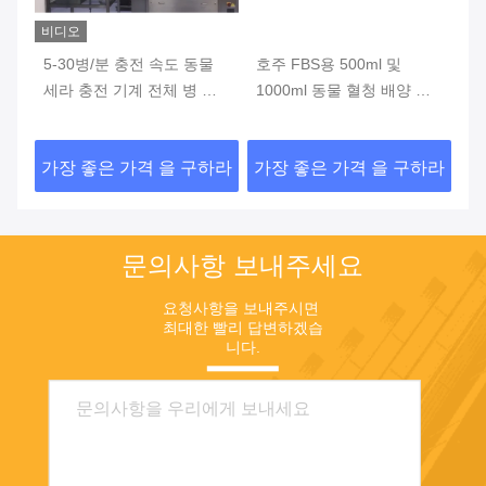
비디오
비
 모
5-30병/분 충전 속도 동물
호주 FBS용 500ml 및
병
 충
세라 충전 기계 전체 병 감
1000ml 동물 혈청 배양 배
세
지
지 충전 기계
하라
가장 좋은 가격 을 구하라
가장 좋은 가격 을 구하라
가
문의사항 보내주세요
요청사항을 보내주시면 
최대한 빨리 답변하겠습
니다.