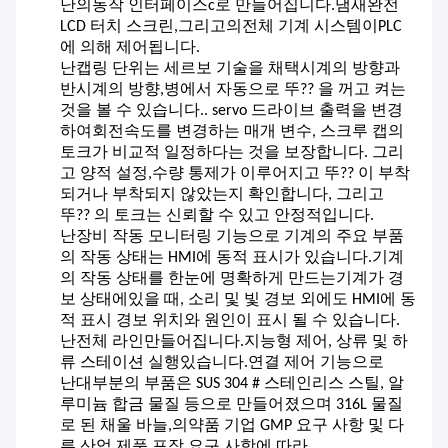
난
의
동작 인터페이스
c로 만들어집니다.
냄새
완전
LCD 터치 스크린
,
그리고
의
전체 기계 시스템
이
PLC
에 의해 제어됩니다.
난
캡링 단위는 세르보 기술을 채택
시계의 방향과
반시계의 방향
,
병에서 자동으로 뚜?? 을 꺼고 켜는
것을 볼 수 있습니다.
. servo 드라이브 출력을 변경
하여
회전속도를 변경하는 매개 변수, 스크루 캡의
토크가 비교적 일정하다는 것을 보장합니다. 그리
고 양적 설정,수량 통제가 이루어지고 뚜?? 이 부착
되거나 부착되지 않았는지 확인합니다, 그리고
뚜?? 의 토크는 신뢰할 수 있고 안정적입니다.
난
장비 작동 모니터링 기능으로 기계의 주요 부품
의 작동 상태는 HMI에 동적 표시가 있습니다.기계
의 작동 상태를 한눈에 명확하게 만드는기계가 경
보 상태에있을 때, 소리 및 빛 경보 외에도 HMI에 동
적 표시 경보 위치와 원인이 표시 될 수 있습니다.
난
전체 라인
만들어집니다.
지능형 제어, 상류 및 하
류 스테이션 실행
있습니다.
연결 제어 기능으로
난
대부분의 부품은 SUS 304 # 스테인리스 스틸, 알
루미늄 합금 물질 등으로 만들어졌으며 316L 물질
로 된 채울 바늘,의약품 기업 GMP 요구 사항 및 다
른 산업 제품 포장 요구 사항에 따라.