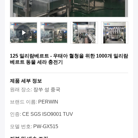
125 밀리람베르트 - 우태아 혈청을 위한 1000개 밀리람
베르트 동물 세라 충전기
제품 세부 정보
원래 장소:
장쑤 성 중국
브랜드 이름:
PERWIN
인증:
CE SGS ISO9001 TUV
모델 번호:
PW-GX515