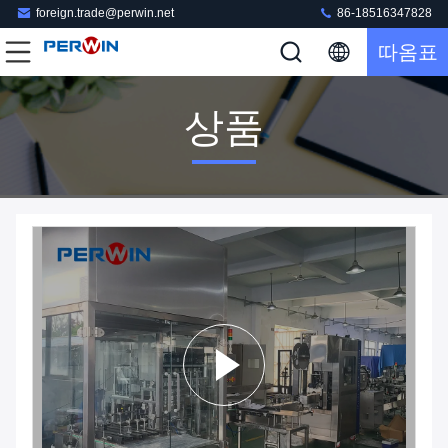
foreign.trade@perwin.net
86-18516347828
따옴표
상품