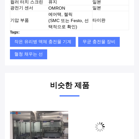
컬러 터치 스크린
퓨지
일본
광전기 센서
일본
OMRON
에어택, 첼릭
기압 부품
타이완
(SMC 또는 Festo, 선
택적으로 확인)
Tags:
작은 유리병 액체 충전물 기계
무균 충전물 장비
혈청 채우는 선
비슷한 제품