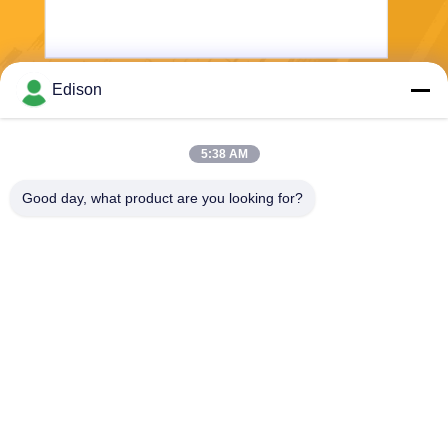
Edison
보내
5:38 AM
Good day, what product are you looking for?
Perwin Science And Technology Co,.Ltd
foreign.trade@perwin.net
86-18516347828
아니오 58 Dongfang Rd의 빈
해 공업 단지, Qidong, 장쑤
성, 중국. Zip 부호: 226236.