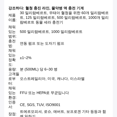
강조하다:
혈청 충진 라인
,
물약병 액 충전 기계
30 밀리람베르트, 우태아 혈청을 위한 60개 밀리람베르
제품
트, 125 밀리람베르트, 500 밀리람베르트, 1000개 밀리
이름:
람베르트 동물 세라 충전기
채워
있는
500 밀리람베르트, 1000 밀리람베르트
범위:
충전
연동 펌프 또는 도자기 펌프
법:
채워
있는
±1~2%
정확
도:
용량:
분 (500ML) 당 6~30 병
고객들
로부
오스트레일리아, 미국, 캐나다, 이스라엘
터:
채워
있는
FFU 또는 HEPA로 무균입니다
환경:
인증
CE, SGS, TUV, ISO9001
서:
트에르모피셔, 로슈, 애버트, 보프로겐 기타 등등과 함
장점:
께 일하기.