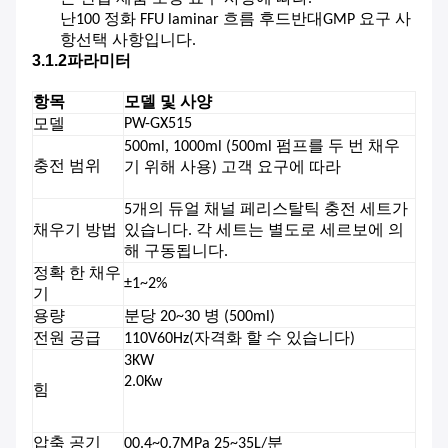
난
100 정화 FFU laminar 흐름 후드
반대
GMP 요구 사
항
선택 사항입니다.
3.1.2파라미터
항목
모델 및 사양
PW-
GX515
모델
500ml, 1000ml (500ml 펌프를 두 번 채우
충전 범위
기 위해 사용) 고객 요구에 따라
5개의 듀얼 채널 페리스탈틱 충전 세트가
채우기 방법
있습니다. 각 세트는 별도로 세르보에 의
해 구동됩니다.
정확 한 채우
±
1~2
%
기
용량
분당 20~30 병 (500ml)
전원 공급
11
0V
6
0Hz
(자격화 할 수 있습니다)
3
KW
2.0Kw
힘
압축 공기
00.4~0.
7
MPa 25~35L/분