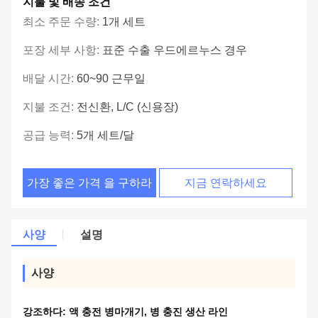
지불 및 배송 조건
최소 주문 수량:
1개 세트
포장 세부 사항:
표준 수출 우드에르누스 경우
배달 시간:
60~90 근무일
지불 조건:
전신환, L/C (신용장)
공급 능력:
5개 세트/달
가장 좋은 가격 을 구하라
지금 연락하세요
사양
설명
사양
강조하다:
액 충전 병마개기
,
병 충진 생산 라인