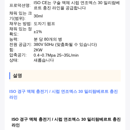
ISO CE는 구술 액체 시럽 연조엑스 30 밀리람베
프로덕션명:
르트 충진 라인을 공급합니다
채워 있는 크
30ml
기(범위):
채우는 방법:
도자기 펌프
채워 있는 정
±1%
확도:
능력:
분 당 80개의 병
전원 공급기:
380V 50Hz (맞춤화될 수 있습니다)
힘:
2KW
압축공기:
0.4~0.7Mpa 25~35L/min
상태:
새롭습니다
설명
ISO 경구 액체 충전기 / 시럽 연조엑스 30 밀리람베르트 충진
라인
ISO 경구 액체 충전기 / 시럽 연조엑스 30 밀리람베르트 충진
라인