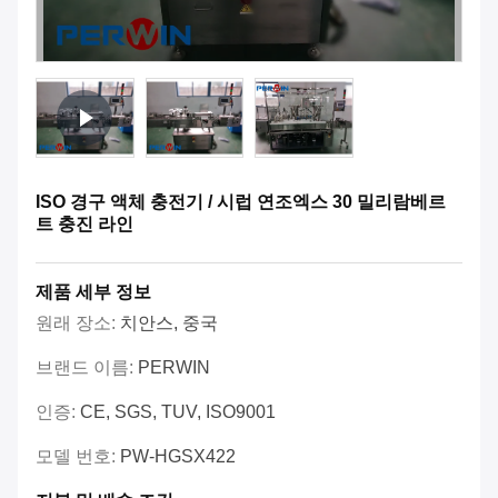
ISO 경구 액체 충전기 / 시럽 연조엑스 30 밀리람베르
트 충진 라인
제품 세부 정보
원래 장소:
치안스, 중국
브랜드 이름:
PERWIN
인증:
CE, SGS, TUV, ISO9001
모델 번호:
PW-HGSX422