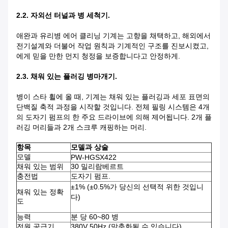
2.2. 자외선 터널과 병 세척기.
애완과 유리병 에어 클리닝 기계는 고향을 채택하고, 해외에서
전기설계와 더불어 작업 원칙과 기계적인 구조를 진보시켰고,
에게 믿을 만한 먼지 청정을 보증합니다고 안정하게.
2.3. 채워 있는 플러깅 병마개기.
병이 스타 휠에 올 때, 기계는 채워 있는 플러깅과 세포 표면의
단백질 축적 과정을 시작할 것입니다. 전체 필링 시스템은 4개
의 도자기 펌프의 한 주요 드라이브에 의해 제어됩니다. 2개 플
러깅 머리들과 2개 스크루 캐핑하는 머리.
항목
모델과 상술
모델
PW-HGSX422
채워 있는 범위
30 밀리람베르트
충전법
도자기 펌프.
±1% (±0.5%가 당신의 선택적 위한 것입니
채워 있는 정확
다)
도
능력
분 당 60~80 병
전원 공급기
380V 50Hz (맞춤화될 수 있습니다)