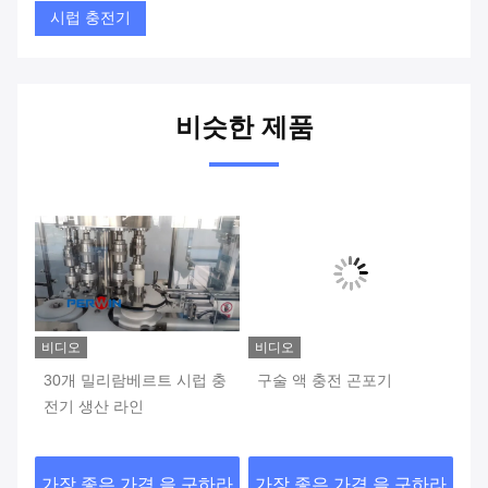
시럽 충전기
비슷한 제품
비디오
비디오
비
30개 밀리람베르트 시럽 충
구술 액 충전 곤포기
경
충
전기 생산 라인
하라
가장 좋은 가격 을 구하라
가장 좋은 가격 을 구하라
가