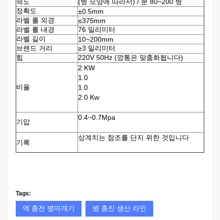
속도
(병 모양에 따라서) / 분 80~200 병
정확도
±0.5mm
라벨 롤 외경
≤375mm
라벨 롤 내경
76 밀리미터
라벨 길이
10~200mm
브랜드 거리
≥3 밀리미터
힘
220V 50Hz (깡통은 맞춤화됩니다)
2 KW
1.0
비율
1.0
2.0 Kw
0.4~0.7Mpa
기압
상계치는 참조를 단지 위한 것입니다
기록
Tags:
액 충전 병마개기
병 충진 생산 라인