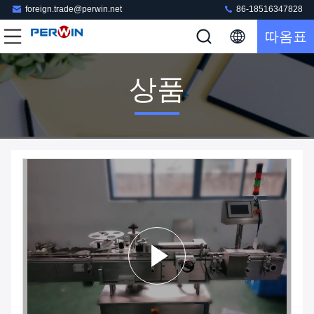
foreign.trade@perwin.net
86-18516347828
따옴표
상품