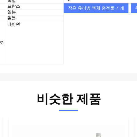
독일
프랑스
작은 유리병 액체 충전물 기계
일본
일본
타이완
으로
비슷한 제품