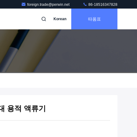
foreign.trade@perwin.net
86-18516347828
따옴표
Korean
대 용적 액류기