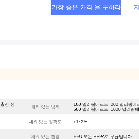
가장 좋은 가격 을 구하라
 충전 선
100 밀리람베르트, 200 밀리람베
채워 있는 범위:
500 밀리람베르트, 1000 밀리람
채워 있는 정확도:
±1~2%
채워 있는 환경:
FFU 또는 HEPA로 무균입니다