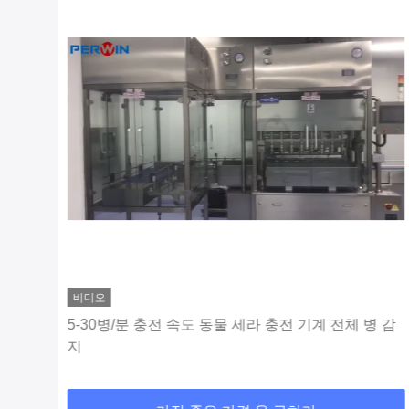
비디오
세라
5-30병/분 충전 속도 동물 세라 충전 기계 전체 병 감
지