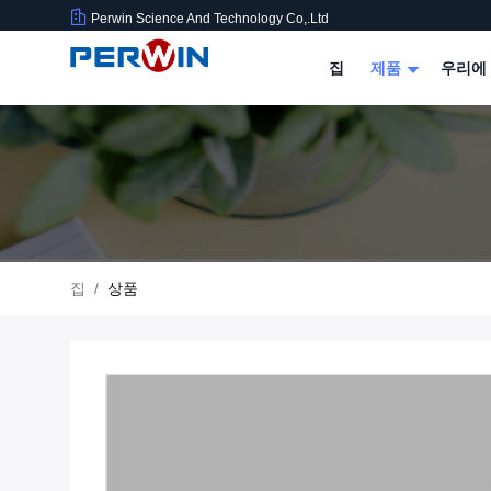
Perwin Science And Technology Co,.Ltd
집
제품
우리에
집
/
상품