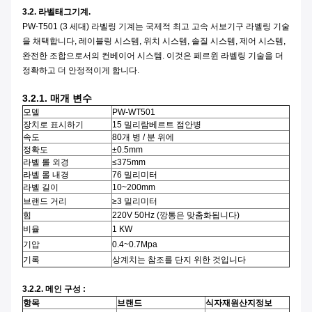
3.2. 라벨태그기계.
PW-T501 (3 세대) 라벨링 기계는 국제적 최고 고속 서보기구 라벨링 기술
을 채택합니다, 레이블링 시스템, 위치 시스템, 솔질 시스템, 제어 시스템,
완전한 조합으로서의 컨베이어 시스템. 이것은 페르윈 라벨링 기술을 더
정확하고 더 안정적이게 합니다.
3.2.1. 매개 변수
모델
PW-WT501
장치로 표시하기
15 밀리람베르트 점안병
속도
80개 병 / 분 위에
정확도
±0.5mm
라벨 롤 외경
≤375mm
라벨 롤 내경
76 밀리미터
라벨 길이
10~200mm
브랜드 거리
≥3 밀리미터
힘
220V 50Hz (깡통은 맞춤화됩니다)
비율
1 KW
기압
0.4~0.7Mpa
기록
상계치는 참조를 단지 위한 것입니다
3.2.2. 메인 구성 :
항목
브랜드
식자재원산지정보