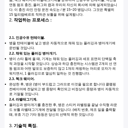
연동 펌프 충진, 플러그와 캡과 우리의 자신의 회사에 의해 설계되었습니
다. 이 충진 라인 안정 운전 속도는 / 분 15~20 병입니다. 그것은 특별히
15 밀리람베르트 적하관 보틀을 위해 설계됩니다.
2.
작업하는 프로세스 :
2.1. 인공수유 턴테이블.
병을 턴테이블에 넣고 병은 자동적으로 채워 있는 플러깅과 병마개기에
운반될 것입니다.
2.2. 채워 있는 플러깅 병마개기.
병이 스타 휠에 올 때, 기계는 채워 있는 플러깅과 세포 표면의 단백질 축
적 과정을 시작할 것입니다. 상승과 하강 충전하는 시스템은 2개의 선 연
동 펌프와 어떤 발포도 보증하지 않고 1개의 캐핑하는 머리로 모자가 씌
워지면서, 1 플러깅으로 열심히 일하는 것 진행합니다.
2.3. 첵크 웨이어.
완성한 후, 병은 (병이 부드럽고 그러므로 이것을 필요로 합니다) 클램핑
컨베이어에 전달되고 병 중량이 확인되고 비정상이 중량과 병이 자동적으
로 거절될 것입니다.
2.4. 라벨태그기계.
플러깅과 병마개기를 충전한 후, 병은 스티커 라벨링을 끝날 수직형 라운
드 보틀 라벨태그기계에 전달될 것입니다. (배치 번호, 제조 일을 출력할
때, 유효 기간 기타 등등은 당신의 선택적 위한 것입니다)
3.
기술적 특징.