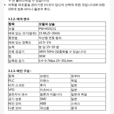
구 면 플라스틱일 수 있습니다).
의학품 제조품질 관리기준 (이것이 당신의 선택적 위한 것입니다)에 대한
100개 정화 라미나 플로우 후드.
3.1.2. 매개 변수
항목
모델과 상술
모델
PW-HGX211
채워 있는 크기(범위)
15 ML(5~30ml)
충전법
직선형 연동 펌프.
채워 있는 정확도
±0.5~1%
능력
분 당 15~20 병
전원 공급기
380V 50Hz (맞춤화될 수 있습니다)
힘
3KW
압축된 공기
0.4~0.7Mpa 25~35L/min
3.1.3. 메인 구성 :
항목
브랜드
로부터
PLC
지멘스
독일
터치 스크린
후지
일본
VFD
미츠비시
일본
광전자식 센서
옴론과 아픕니다
일본과 독일
공기 성분
SMC
일본
메인 모터
ABB
스위스
다른 모터
국산품
중국