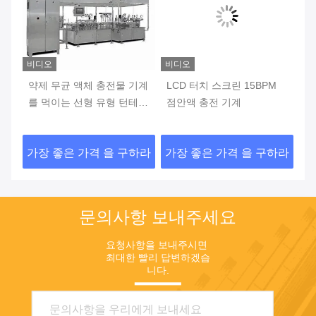
비디오
비디오
비
점
약제 무균 액체 충전물 기계
LCD 터치 스크린 15BPM
라
를 먹이는 선형 유형 턴테이
점안액 충전 기계
막
블
충
하라
가장 좋은 가격 을 구하라
가장 좋은 가격 을 구하라
가
문의사항 보내주세요
요청사항을 보내주시면 
최대한 빨리 답변하겠습
니다.