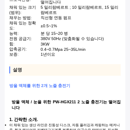
떨어집니다
채워 있는 크기
5 밀리람베르트 ; 10 밀리람베르트, 15 밀리
(범위):
람베르트
채우는 방법:
직선형 연동 펌프
채워 있는 정확
±0.5~1%
도:
능력:
분 당 15~20 병
전원 공급기:
380V 50Hz (맞춤화될 수 있습니다)
힘:
3KW
압축공기:
0.4~0.7Mpa 25~35L/min
보증:
1년이요
설명
방울 액체를 위한 2개 노즐 충전기
방울 액체 / 눈을 위한 PW-HGX211 2 노즐 충전기는 떨어집
니다
1. 간략한 소개.
이 채워 있는 생산 라인은 진동성 디스크, 자동 플러깅과 캐핑하는 메커니
즘, 첵크 웨이어와 라벨태그기계를 분류하여 인공수유 턴테이블, 직선형