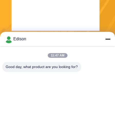
Edison
보내
11:47 AM
Good day, what product are you looking for?
Perwin Science And Technology Co,.Ltd
foreign.trade@perwin.net
86-18516347828
아니오 58 Dongfang Rd의 빈
해 공업 단지, Qidong, 장쑤