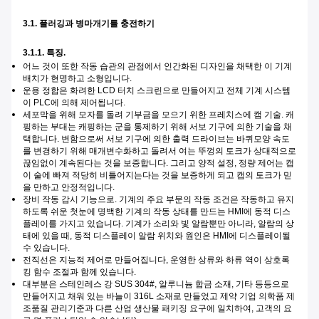
3.1. 플러깅과 병마개기를 충전하기
3.1.1. 특징.
어느 것이 또한 작동 습관의 관점에서 인간화된 디자인을 채택한 이 기계
배치가 현명하고 소형입니다.
운용 정합은 화려한 LCD 터치 스크린으로 만들어지고 전체 기계 시스템
이 PLC에 의해 제어됩니다.
세포막을 위해 모자를 돌려 기부금을 모으기 위한 프레치스에 캠 기술. 캐
핑하는 부대는 캐핑하는 군을 통제하기 위해 서보 기구에 의한 기술을 채
택합니다. 변함으로써 서보 기구에 의한 출력 드라이브는 바퀴모양 속도
를 변경하기 위해 매개변수화하고 돌려서 여는 뚜껑의 토크가 상대적으로
끊임없이 계속된다는 것을 보증합니다. 그리고 양적 설정, 정량 제어는 캡
이 술에 빠져 적당히 비틀어지는다는 것을 보증하게 되고 캡의 토크가 믿
을 만하고 안정적입니다.
장비 작동 감시 기능으로. 기계의 주요 부문의 작동 조건은 작동하고 유지
하도록 쉬운 첫눈에 명백한 기계의 작동 상태를 만드는 HMI에 동적 디스
플레이를 가지고 있습니다. 기계가 소리와 빛 알람뿐만 아니라, 알람의 상
태에 있을 때, 동적 디스플레이 알람 위치와 원인은 HMI에 디스플레이될
수 있습니다.
전직선은 지능적 제어로 만들어집니다, 운영한 상류와 하류 역이 상호록
킹 함수 조절과 함께 있습니다.
대부분은 스테인레스 강 SUS 304#, 알루니늄 합금 소재, 기타 등등으로
만들어지고 채워 있는 바늘이 316L 소재로 만들었고 제약 기업 의학품 제
조품질 관리기준과 다른 산업 생산물 패키징 요구에 일치하여, 고객의 요