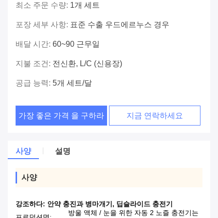
최소 주문 수량:
1개 세트
포장 세부 사항:
표준 수출 우드에르누스 경우
배달 시간:
60~90 근무일
지불 조건:
전신환, L/C (신용장)
공급 능력:
5개 세트/달
가장 좋은 가격 을 구하라
지금 연락하세요
사양
설명
사양
강조하다:
안약 충진과 병마개기
,
딥슬라이드 충전기
방울 액체 / 눈을 위한 자동 2 노즐 충전기는
프로덕션명: