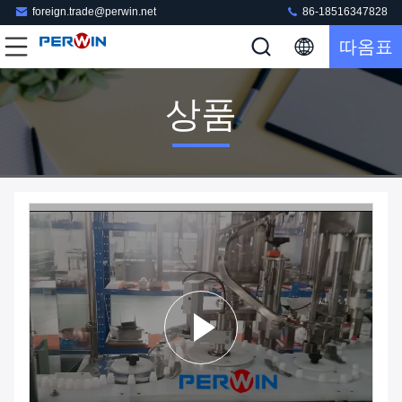
foreign.trade@perwin.net
86-18516347828
따옴표
상품