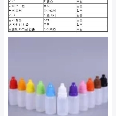
PLC
지멘스
독일
터치 스크린
후지
일본
서버 모터
파나소닉
일본
VFD
미츠비시
일본
공기 성분
SMC
일본
병 자외선 검출
옴론
일본
브랜드 자외선 검출
라이뢰즈
독일