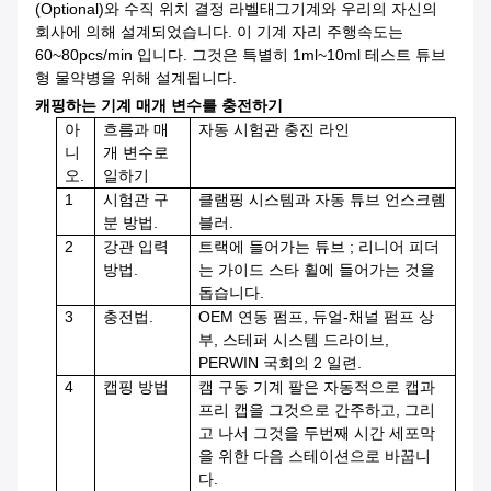
(Optional)와 수직 위치 결정 라벨태그기계와 우리의 자신의
회사에 의해 설계되었습니다. 이 기계 자리 주행속도는
60~80pcs/min 입니다. 그것은 특별히 1ml~10ml 테스트 튜브
형 물약병을 위해 설계됩니다.
캐핑하는 기계 매개 변수
를
충전하기
아
흐름과 매
자동 시험관 충진 라인
니
개 변수로
오.
일하기
1
시험관 구
클램핑 시스템과 자동 튜브 언스크렘
분 방법.
블러.
2
강관 입력
트랙에 들어가는 튜브 ; 리니어 피더
방법.
는 가이드 스타 휠에 들어가는 것을
돕습니다.
3
충전법.
OEM 연동 펌프, 듀얼-채널 펌프 상
부, 스테퍼 시스템 드라이브,
PERWIN 국회의 2 일련.
4
캡핑 방법
캠 구동 기계 팔은 자동적으로 캡과
프리 캡을 그것으로 간주하고, 그리
고 나서 그것을 두번째 시간 세포막
을 위한 다음 스테이션으로 바꿉니
다.