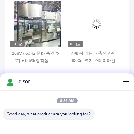
비디오
비디오
비
KW
208V / 60Hz 문화 중간 채
라벨링 기능과 충진 라인
정
전
우기 ± 0.5% 정확성
3000ul 크기 스테리라인 물
계
약병
위
Edison
하라
가장 좋은 가격 을 구하라
가장 좋은 가격 을 구하라
가
8:22 AM
문의사항 보내주세요
Good day, what product are you looking for?
요청사항을 보내주시면 
최대한 빨리 답변하겠습
니다.