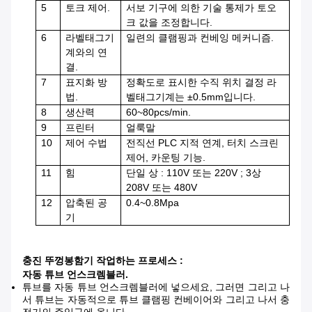
5
토크 제어.
서보 기구에 의한 기술 통제가 토오
크 값을 조정합니다.
6
라벨태그기
일련의 클램핑과 컨베잉 메커니즘.
계와의 연
결.
7
표지화 방
정확도로 표시한 수직 위치 결정 라
법.
벨태그기계는 ±0.5mm입니다.
8
생산력
60~80pcs/min.
9
프린터
얼룩말
10
제어 수법
전직선 PLC 지적 연계, 터치 스크린
제어, 카운팅 기능.
11
힘
단일 상 : 110V 또는 220V ; 3상
208V 또는 480V
12
압축된 공
0.4~0.8Mpa
기
충진 뚜껑봉함기
작업하는 프로세스 :
자동 튜브 언스크렘블러.
튜브를 자동 튜브 언스크렘블러에 넣으세요, 그러면 그리고 나
서 튜브는 자동적으로 튜브 클램핑 컨베이어와 그리고 나서 충