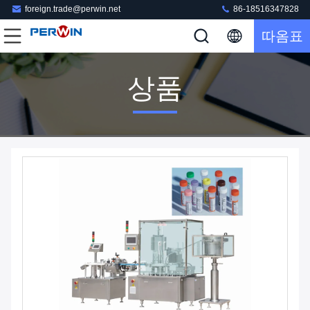
foreign.trade@perwin.net
86-18516347828
따옴표
상품