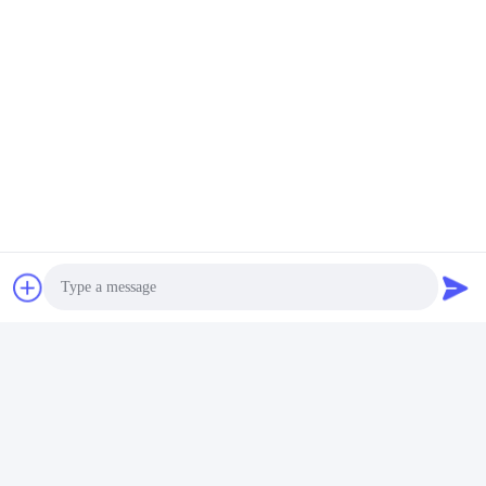
보내
Perwin Science And Technology Co,.Ltd
Photo
Video Call
foreign.trade@perwin.net