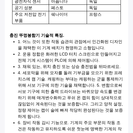
광전자식 센서
아픕니다
독일
공기 성분
페스토
독일
주요 저전압 전기
쉐나이더
프랑스
부품
충진 뚜껑봉함기
기술적 특징.
1. 어느 것이 또한 작동 습관의 관점에서 인간화된 디자인
을 채택한 이 기계 배치가 현명하고 소형입니다.
2. 운용 정합은 화려한 LCD 터치 스크린으로 만들어지고
전체 기계 시스템이 PLC에 의해 제어됩니다.
3. 채워 있는, 위치 충진 또는 상승 충전법을 뒤따르세요.
4. 세포막을 위해 모자를 돌려 기부금을 모으기 위한 프레
치스에 캠 기술. 캐핑하는 부대는 캐핑하는 군을 통제하기
위해 서보 기구에 의한 기술을 채택합니다. 5. 변함으로써
서보 기구에 의한 출력 드라이브는 바퀴모양 속도를 변경
하기 위해 매개변수화하고 푸쉬 온 캡의 힘이 상대적으로
끊임없이 계속된다는 것을 보증합니다. 그리고 양적 설정,
정량 제어는 캡이 술에 빠져 적당히 완성된다는 것을 보증
하게 됩니다.
6. 장비 작동 감시 기능으로. 기계의 주요 부문의 작동 조
건은 작동하고 유지하도록 쉬운 첫눈에 명백한 기계의 작