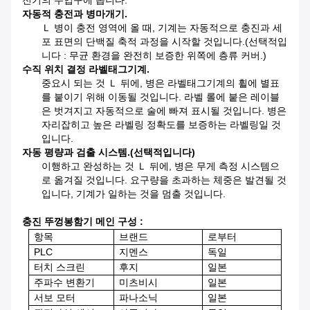
전기의 주입구에 옵니다.
자동적 충전과 병마개기.
Ｌ 병이 충전 영역에 올 때, 기계는 자동적으로 충진과 세
포 표면의 단백질 축적 과정을 시작할 것입니다.(선택적입
니다 : 무균 환경을 완전히 보증한 위쪽에 층류 커버.)
수직 위치 결정 라벨태그기계.
중요시 되는 것 Ｌ 뒤에, 병은 라벨태그기계의 휠에 별표
를 붙이기 위해 이동될 것입니다. 라벨 롤에 붙은 레이블
은 벗겨지고 자동적으로 술에 빠져 표시될 것입니다. 병은
자리잡히고 높은 라벨링 정확도를 보증하는 라벨링일 것
입니다.
자동 평량과 검출 시스템.(선택적입니다)
이행하고 완성하는 것 Ｌ 뒤에, 병은 무게 측정 시스템으
로 옮겨질 것입니다. 요구량을 초과하는 체중은 발견될 것
입니다, 기계가 일하는 것을 멈출 것입니다.
충진 뚜껑봉함기
메인 구성 :
항목
브랜드
로부터
PLC
지멘스
독일
터치 스크린
후지
일본
주파수 변환기
미츠비시
일본
서보 모터
파나소닉
일본