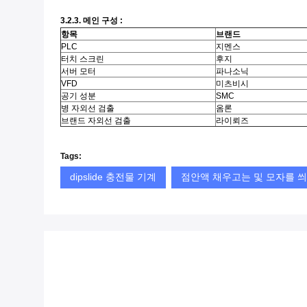
3.2.3. 메인 구성 :
항목
브랜드
PLC
지멘스
터치 스크린
후지
서버 모터
파나소닉
VFD
미츠비시
공기 성분
SMC
병 자외선 검출
옴론
브랜드 자외선 검출
라이뢰즈
Tags:
dipslide 충전물 기계
점안액 채우고는 및 모자를 