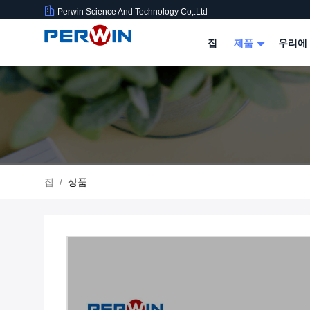
Perwin Science And Technology Co,.Ltd
집
제품
우리에
집
/
상품