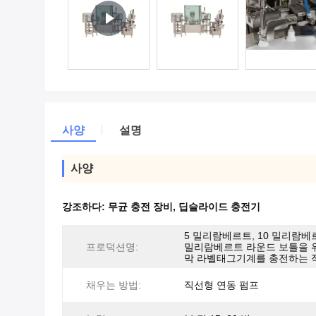
사양
설명
사양
강조하다:
무균 충전 장비
,
딥슬라이드 충전기
5 밀리람베르트, 10 밀리람베르
프로덕션명:
밀리람베르트 라운드 보틀을 
막 라벨태그기계를 충전하는 
채우는 방법:
직선형 연동 펌프