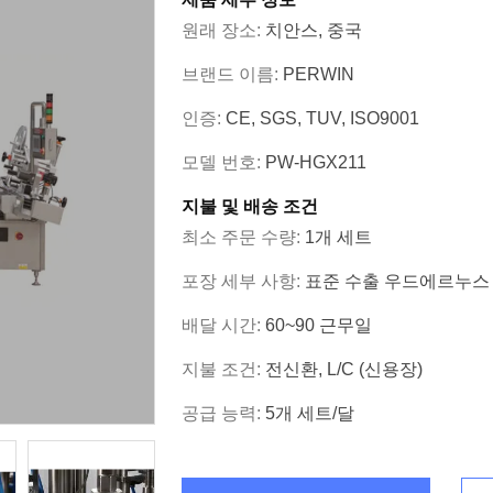
원래 장소:
치안스, 중국
브랜드 이름:
PERWIN
인증:
CE, SGS, TUV, ISO9001
모델 번호:
PW-HGX211
지불 및 배송 조건
최소 주문 수량:
1개 세트
포장 세부 사항:
표준 수출 우드에르누스
배달 시간:
60~90 근무일
지불 조건:
전신환, L/C (신용장)
공급 능력:
5개 세트/달