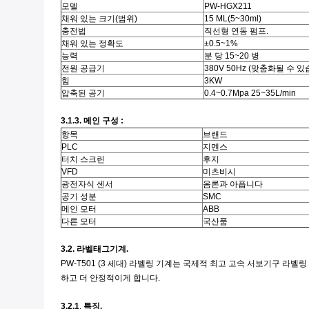
모델
PW-HGX211
채워 있는 크기(범위)
15 ML(5~30ml)
충전법
직선형 연동 펌프.
채워 있는 정확도
±0.5~1%
능력
분 당 15~20 병
전원 공급기
380V 50Hz (맞춤화될 수 
힘
3KW
압축된 공기
0.4~0.7Mpa 25~35L/min
3.1.3. 메인 구성 :
항목
브랜드
PLC
지멘스
터치 스크린
후지
VFD
미츠비시
광전자식 센서
옴론과 아픕니다
공기 성분
SMC
메인 모터
ABB
다른 모터
국산품
3.2. 라벨태그기계.
PW-T501 (3 세대) 라벨링 기계는 국제적 최고 고속 서보기구 라
하고 더 안정적이게 합니다.
3.2.1
.
특징.