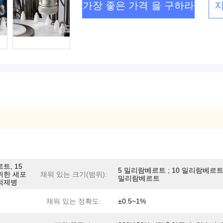
가장 좋은 가격 을 구하라
트, 15
5 밀리람베르트 ; 10 밀리람베르트,
위한 세포
채워 있는 크기(범위):
밀리람베르트
적제병
채워 있는 정확도:
±0.5~1%