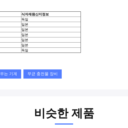
식자재원산지정보
독일
일본
일본
일본
일본
일본
독일
씌우는 기계
무균 충전물 장비
비슷한 제품