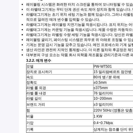
레이블링 시스템은 화려한 터치 스크린을 통하여 모니터링될 수 있습
이 라벨태그기계는 무티 단계 권선 속도 제어 장치와 함께 있습니다.
라벨태그기계는 초기 위치 세팅 기능과 함께 있습니다. 그러나 라벨링
적으로 알려진 매개 변수를 입력할 수 있습니다.
라벨태그기계는 레이블링 지연기능을 적응시킵니다. 표지 위치는 어느 
라벨태그기계는 카운팅 기능을 적응시킵니다. 제품 수량은 자동적으로
라벨태그기계는 라벨링 수량 세팅 기능을 적응시킵니다. 당신은 라벨링
레이블링 굴리기, 페이스팅 시스템은 좌우로 위 아래로 조정될 수 있
기계는 운영 감시 기능을 갖추고 있습니다. 메인 프로세스와 기계 실
생산 라인은 완전히 지적인 통제됩니다. 더 이른 절차와 후공정은 체
대부분의 구성 요소는 약품 회사 의학품 제조품질 관리기준과 다른 패
3.2.2. 매개 변수
모델
PW-WT501
장치로 표시하기
15 밀리람베르트 점안병
속도
80개 병 / 분 위에
정확도
±0.5mm
라벨 롤 외경
≤375mm
라벨 롤 내경
76 밀리미터
라벨 길이
10~200mm
브랜드 거리
≥3 밀리미터
힘
220V 50Hz (깡통은 
비율
1 KW
기압
0.4~0.7Mpa
기록
상계치는 참조를 단지 위