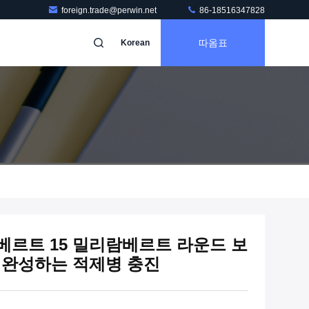
foreign.trade@perwin.net
86-18516347828
따옴표
Korean
람베르트 15 밀리람베르트 라운드 보
 완성하는 적제병 충진